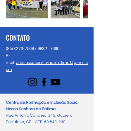
CONTATO
(85) 3276-7568
/
98821.7690
E-
mail:
cfisnossasenhoradefatima@gmail.c
om
Centro de Formação e Inclusão Social
Nossa Senhora de Fátima
Rua Antônio Candeia, 245, Guajeru
Fortaleza, CE - CEP:
60.843-230