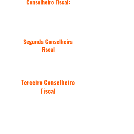
Conselheiro Fiscal:
Jadson Baima
Lima
Segunda Conselheira
Fiscal
Francisca Ivanilda Silva de Sousa
Terceiro Conselheiro
Fiscal
Daniela Tavares