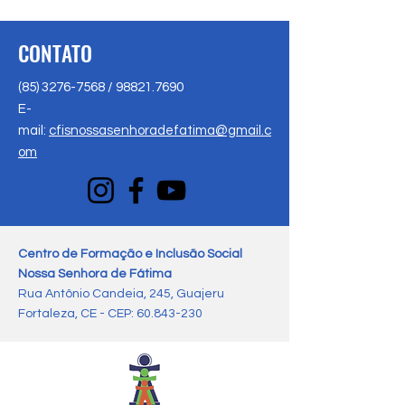
CONTATO
(85) 3276-7568
/
98821.7690
E-
mail:
cfisnossasenhoradefatima@gmail.c
om
Centro de Formação e Inclusão Social
Nossa Senhora de Fátima
Rua Antônio Candeia, 245, Guajeru
Fortaleza, CE - CEP:
60.843-230