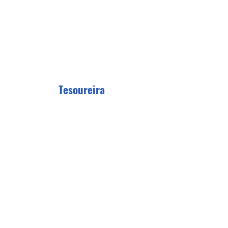
Tesoureira
Maria Luana Pereira Soares