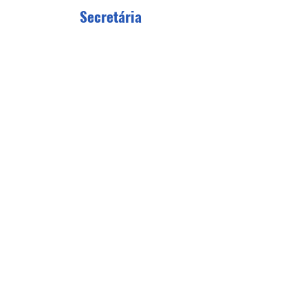
Secretária
Aldeir Marques
Leandro