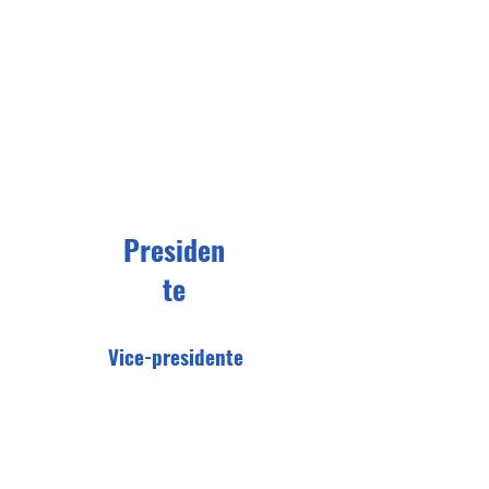
Miguel
Presiden
te
Vice-presidente
Ilma Castelo Branco Fernandes