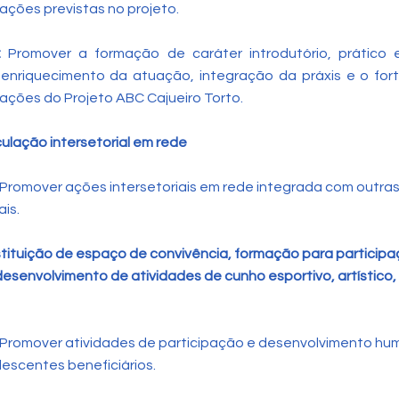
ções previstas no projeto.
2:
Promover a formação de caráter introdutório, prático
 enriquecimento da atuação, integração da práxis e o for
ções do Projeto ABC Cajueiro Torto.
culação intersetorial em rede
: Promover ações intersetoriais em rede integrada com outras 
ais.
tituição de espaço de convivência, formação para participa
desenvolvimento de atividades de cunho esportivo, artístico, 
Promover atividades de participação e desenvolvimento hu
lescentes beneficiários.