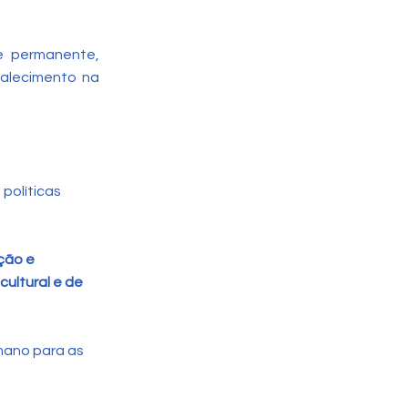
 e permanente,
talecimento na
políticas
ção e
cultural e de
mano para as