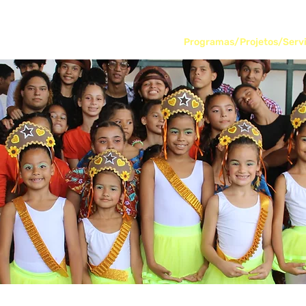
o
ma
Início
Quem Somos
Programas/Projetos/Serv