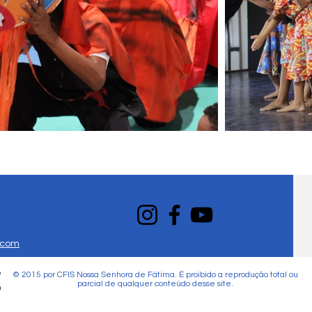
.com
© 2015 por CFIS Nossa Senhora de Fátima. É proibido a reprodução total ou
parcial de qualquer conteúdo desse site.