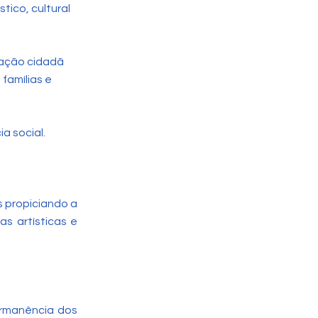
tico, cultural
rmação cidadã
famílias e
a social.
s propiciando a
as artísticas e
ermanência dos