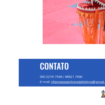
CONTATO
(85) 3276-7568 / 98821.7690
E-mail:
cfisnossasenhoradefatima@gmail