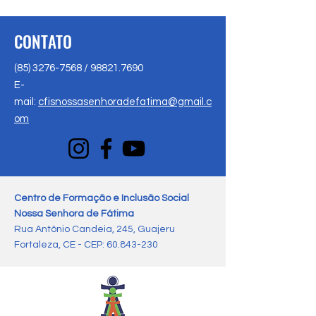
CONTATO
(85) 3276-7568
/
98821.7690
E-
mail:
cfisnossasenhoradefatima@gmail.c
om
Centro de Formação e Inclusão Social
Nossa Senhora de Fátima
Rua Antônio Candeia, 245, Guajeru
Fortaleza, CE - CEP:
60.843-230